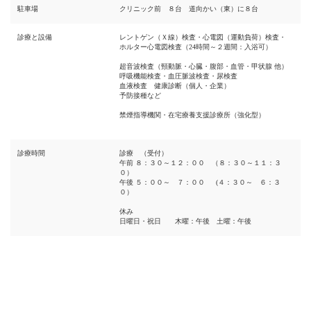
駐車場
クリニック前 ８台 道向かい（東）に８台
診療と設備
レントゲン（Ｘ線）検査・心電図（運動負荷）検査・
ホルター心電図検査（24時間～２週間：入浴可）
超音波検査（頸動脈・心臓・腹部・血管・甲状腺 他）
呼吸機能検査・血圧脈波検査・尿検査
血液検査 健康診断（個人・企業）
予防接種など
禁煙指導機関・在宅療養支援診療所（強化型）
診療時間
診療 （受付）
午前 ８：３０～１２：００ （８：３０～１１：３
０）
午後 ５：００～ ７：００ (４：３０～ ６：３
０）
休み
日曜日・祝日 木曜：午後 土曜：午後