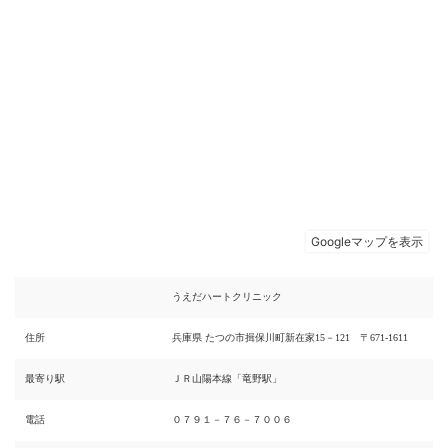
うえだハートクリニック
住所
兵庫県 たつの市揖保川町新在家15－121 〒671-1611
最寄り駅
ＪＲ山陽本線「竜野駅」
電話
０７９１－７６－７００６